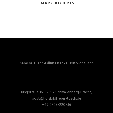
MARK ROBERTS
Sandra Tusch-Dünnebacke
Holzbildhauerin
Ringstraße 16, 57392 Schmallenberg-Bracht,
post@holzbildhauer-tusch.de
+49 2725/220736